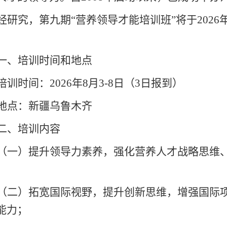
经研究，
第
九
期
“营养领导才能培训班”将
于
2
02
6
一、培训时间和地点
培训时间：
20
2
6
年
8
月
3-8日（3日报到）
地点
：
新疆乌鲁木齐
二、培训内容
（一）提升领导力素养，强化营养人才战略思维
（二）拓宽国际视野，提升创新思维，增强国际
能力
；