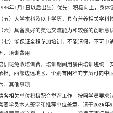
19
86
年
1月1日以后出
生）
优先
；
积极向上，
身体
（
五
）
大学本科
及
以上学历
，
具有
营养相关学科
（
六
）
具备良好的英语交流能力和较强的创新意
（
七
）
能保证全程参加培训，不能请假，不可中
五、培训费用
培训班免收培训费
，培训期间用餐由培训班统一
承担
，
西部边远地区、个别有困难的学员可向
中
六、其他事项
请各相关单位积极配合举荐工作，按照学员要求
需要
学员
本人签字和推荐单位盖章，
请
于
202
6
年
5