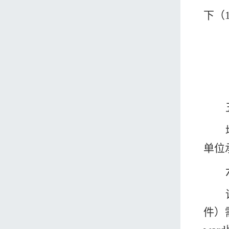
下
（
单位
件）