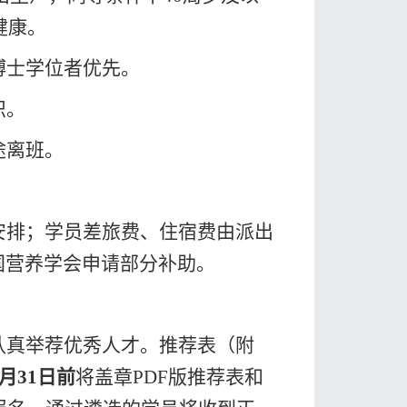
健康
。
博士学位者
优先。
识。
途离
班。
安排
；学员差旅费、住宿费由派出
国营养学会
申请部分补助。
认真举荐优秀人才。
推荐表（附
月
31
日前
将
盖章
P
DF
版
推荐表
和