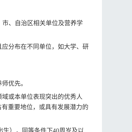
、
市、
自治区
相关单位
及
营养学
且应
分
布在不同单位
，
如大学、研
：
养师优先。
领域或本单位
表现突出的
优秀人
占有重要地位
，或具有发展潜力的
出生），
同等条件下
40
周岁及以