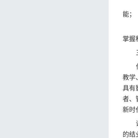
能；
掌握
教学
具有
者、
新时
的结