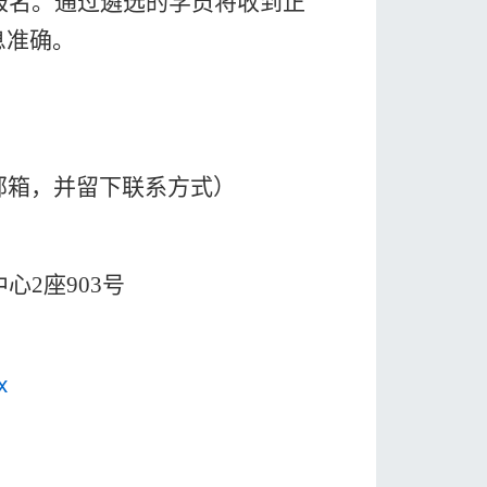
报名。通过
遴选
的学员将收到正
息准确。
邮箱，并留下联系方式）
中心2座903号
x