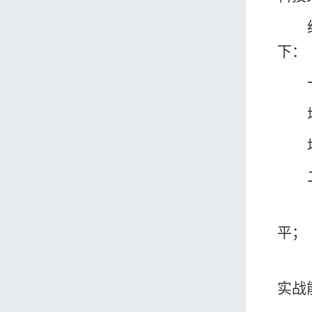
下：
平；
实战