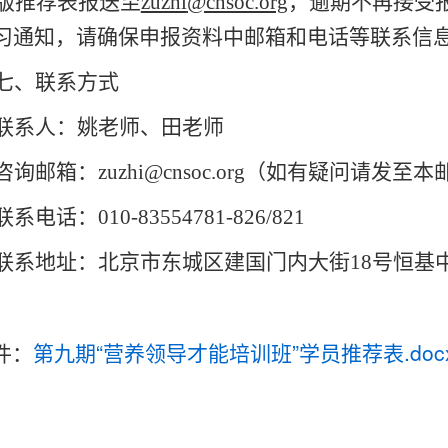
版
推荐表报送
至
zuzhi
@cnsoc.org
，逾期不再接受
习通知
，
请确保申报资料
中
邮箱
和电话等联系信
七、联系方式
联系人：姚老师、
田
老师
咨询邮箱：
zuzhi@cnsoc.org
（如有疑问请发至本
联系
电话：
010-83554781-8
26/821
联系
地址：
北京市东城区建国门内大街
18号恒基
第九期“营养领导才能培训班”学员推荐表.doc
件：