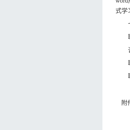
word
式学
附