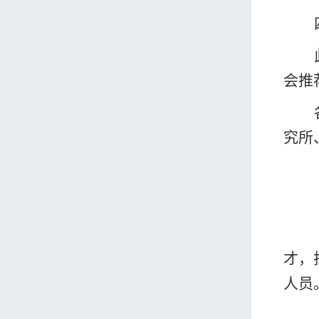
会推
究所
才，
人员