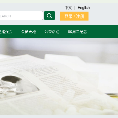
|
中文
English
登录 / 注册
党建强会
会员天地
公益活动
80周年纪念