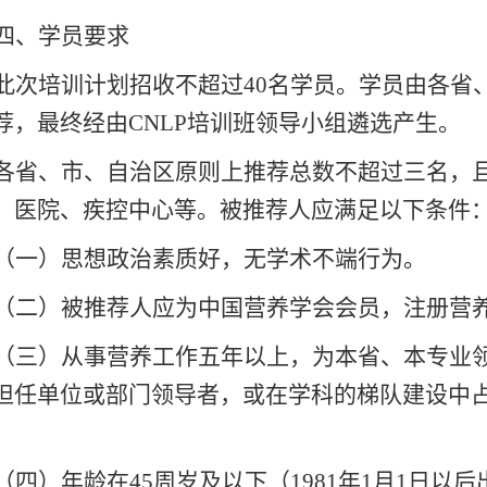
四、学员要求
此次培训
计划
招收
不超过
40名学员。
学员由
各省
荐
，
最终经
由
C
NLP培训班领导小组遴选
产生
。
各省、市、自治区
原则上
推荐总数
不超过三名
，
、医院、疾控中心等。
被推荐人应满足以下条件
（
一
）思想政治素质好
，
无学术不端行为。
（
二
）
被推荐人应为
中国营养学会会员
，
注册营
（
三
）
从事营养工作五年以上，为本省、本专业
担任单位或部门领导者
，
或
在学科的梯队建设中
。
（
四
）
年龄
在
45周岁及以下（
19
81
年
1月1日以后