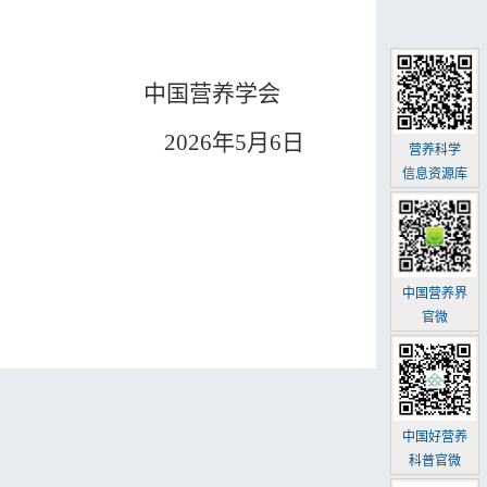
中国营养学会
20
2
6
年
5
月
6
日
营养科学
信息资源库
中国营养界
官微
中国好营养
科普官微