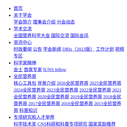
首页
关于学会
学会简介
理事会介绍
分会动态
学术交流
全国营养科学大会
国际交流
国际会讯
资讯中心
时政要闻
公告
学会新闻
DRIs（2023版）
工作计划
视频
专区
科学家精神
会士
首席专家
IUNS fellow
全民营养周
核心工具包
背景介绍
2026全民营养周
2025全民营养周
2024全民营养周
2023全民营养周
2022全民营养周
2021
全民营养周
2020全民营养周
2019全民营养周
2018全民
营养周
2017全民营养周
2016全民营养周
2015全民营养
周
科普知识
专项研究和人才举荐
科学技术奖
CNS科研和科普专项研究
国家奖励推荐