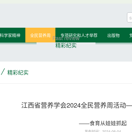
科学家精神
全民营养周
专项研究和人才举荐
出版物
Past review
精彩纪实
/
精彩纪实
江西省营养学会2024全民营养周活动
——食育从娃娃抓起
发布时间：2024-06-04