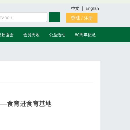
|
中文
English
登陆 / 注册
党建强会
会员天地
公益活动
80周年纪念
——食育进食育基地