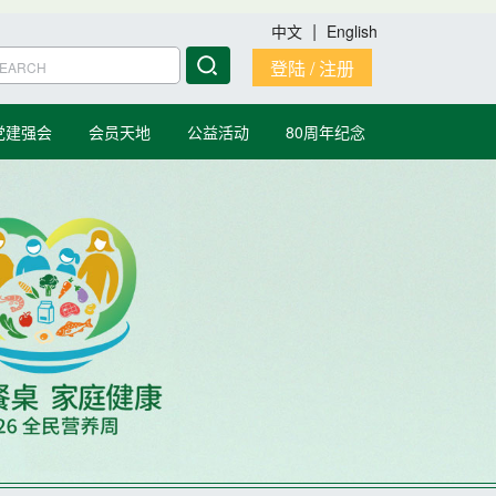
|
中文
English
登陆 / 注册
党建强会
会员天地
公益活动
80周年纪念