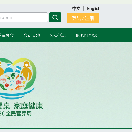
|
中文
English
登陆 / 注册
党建强会
会员天地
公益活动
80周年纪念