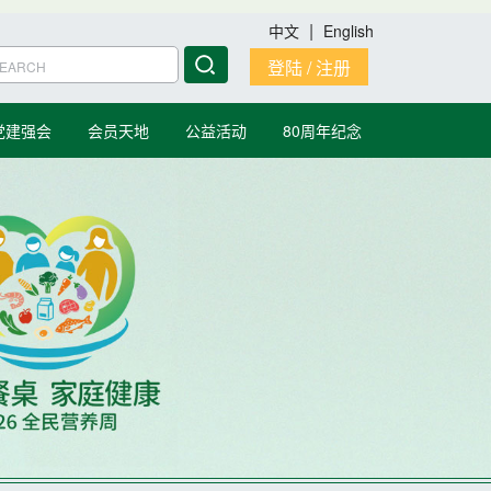
|
中文
English
登陆 / 注册
党建强会
会员天地
公益活动
80周年纪念