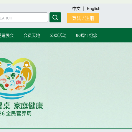
|
中文
English
登陆 / 注册
党建强会
会员天地
公益活动
80周年纪念