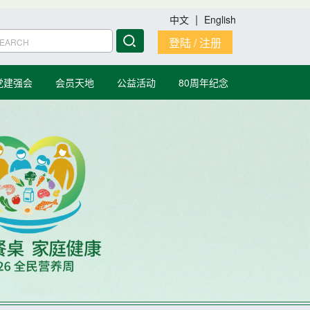
|
中文
English
登陆 / 注册
党建强会
会员天地
公益活动
80周年纪念