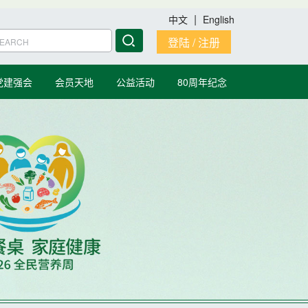
|
中文
English
登陆 / 注册
党建强会
会员天地
公益活动
80周年纪念